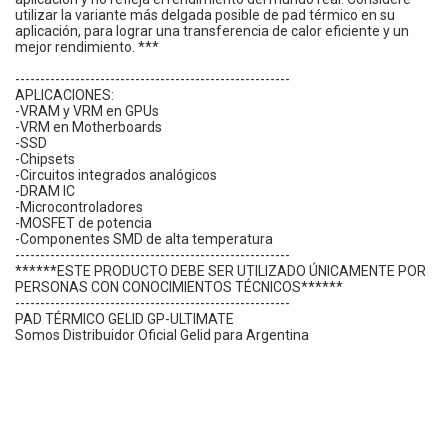
utilizar la variante más delgada posible de pad térmico en su
aplicación, para lograr una transferencia de calor eficiente y un
mejor rendimiento. ***
-------------------------------------------------------
APLICACIONES:
-VRAM y VRM en GPUs
-VRM en Motherboards
-SSD
-Chipsets
-Circuitos integrados analógicos
-DRAM IC
-Microcontroladores
-MOSFET de potencia
-Componentes SMD de alta temperatura
-------------------------------------------------------
******ESTE PRODUCTO DEBE SER UTILIZADO ÚNICAMENTE POR
PERSONAS CON CONOCIMIENTOS TÉCNICOS******
-------------------------------------------------------
PAD TÉRMICO GELID GP-ULTIMATE
Somos Distribuidor Oficial Gelid para Argentina