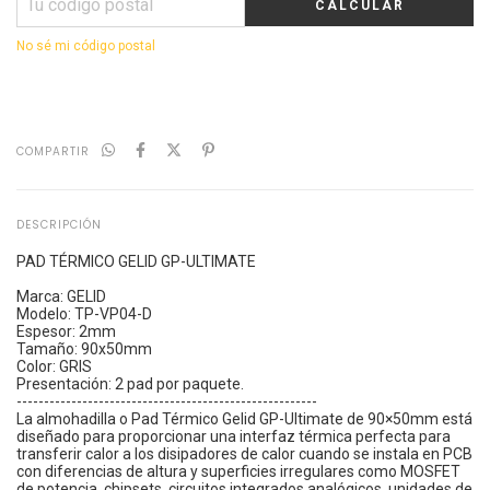
CALCULAR
No sé mi código postal
COMPARTIR
DESCRIPCIÓN
PAD TÉRMICO GELID GP-ULTIMATE
Marca: GELID
Modelo: TP-VP04-D
Espesor: 2mm
Tamaño: 90x50mm
Color: GRIS
Presentación: 2 pad por paquete.
-------------------------------------------------------
La almohadilla o Pad Térmico Gelid GP-Ultimate de 90×50mm está
diseñado para proporcionar una interfaz térmica perfecta para
transferir calor a los disipadores de calor cuando se instala en PCB
con diferencias de altura y superficies irregulares como MOSFET
de potencia, chipsets, circuitos integrados analógicos, unidades de