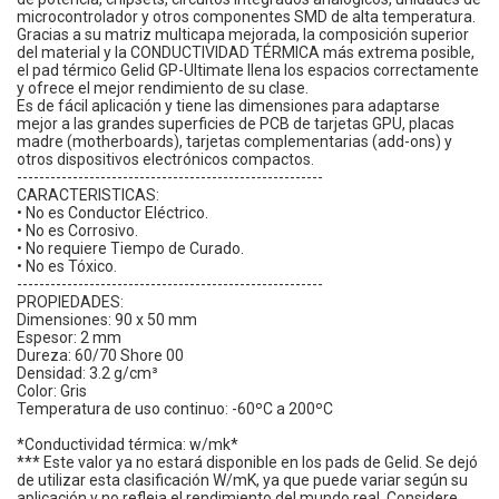
microcontrolador y otros componentes SMD de alta temperatura.
Gracias a su matriz multicapa mejorada, la composición superior
del material y la CONDUCTIVIDAD TÉRMICA más extrema posible,
el pad térmico Gelid GP-Ultimate llena los espacios correctamente
y ofrece el mejor rendimiento de su clase.
Es de fácil aplicación y tiene las dimensiones para adaptarse
mejor a las grandes superficies de PCB de tarjetas GPU, placas
madre (motherboards), tarjetas complementarias (add-ons) y
otros dispositivos electrónicos compactos.
-------------------------------------------------------
CARACTERISTICAS:
• No es Conductor Eléctrico.
• No es Corrosivo.
• No requiere Tiempo de Curado.
• No es Tóxico.
-------------------------------------------------------
PROPIEDADES:
Dimensiones: 90 x 50 mm
Espesor: 2 mm
Dureza: 60/70 Shore 00
Densidad: 3.2 g/cm³
Color: Gris
Temperatura de uso continuo: -60ºC a 200ºC
*Conductividad térmica: w/mk*
*** Este valor ya no estará disponible en los pads de Gelid. Se dejó
de utilizar esta clasificación W/mK, ya que puede variar según su
aplicación y no refleja el rendimiento del mundo real. Considere