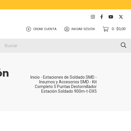
0
$0,00
CREAR CUENTA
INICIAR SESIÓN
-
ón
Inicio
-
Estaciones de Soldado SMD
-
Insumos y Accesorios SMD
-
Kit
Completo 5 Puntas Destornillador
Estación Soldado 900m-t-DX5