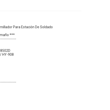
rnillador Para Estación De Soldado
tamaño ***
--------------
/ 8502D
 / HY-908
--------------