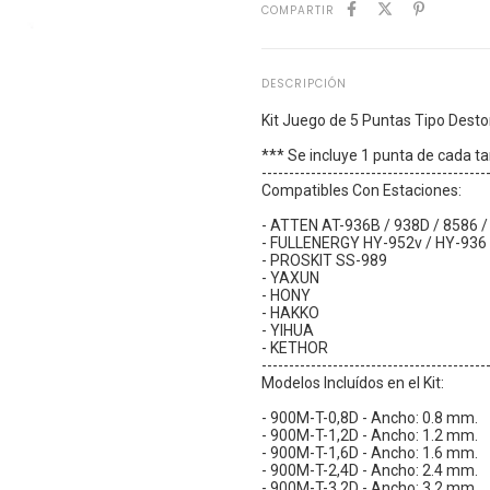
COMPARTIR
DESCRIPCIÓN
Kit Juego de 5 Puntas Tipo Desto
*** Se incluye 1 punta de cada 
-----------------------------------------
Compatibles Con Estaciones:
- ATTEN AT-936B / 938D / 8586 
- FULLENERGY HY-952v / HY-936
- PROSKIT SS-989
- YAXUN
- HONY
- HAKKO
- YIHUA
- KETHOR
-----------------------------------------
Modelos Incluídos en el Kit:
- 900M-T-0,8D - Ancho: 0.8 mm.
- 900M-T-1,2D - Ancho: 1.2 mm.
- 900M-T-1,6D - Ancho: 1.6 mm.
- 900M-T-2,4D - Ancho: 2.4 mm.
- 900M-T-3,2D - Ancho: 3.2 mm.