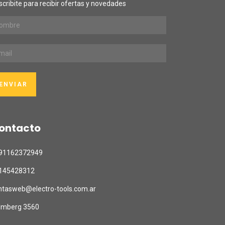
cribite para recibir ofertas y novedades
ontacto
91162372949
145428312
ntasweb@electro-tools.com.ar
lmberg 3560