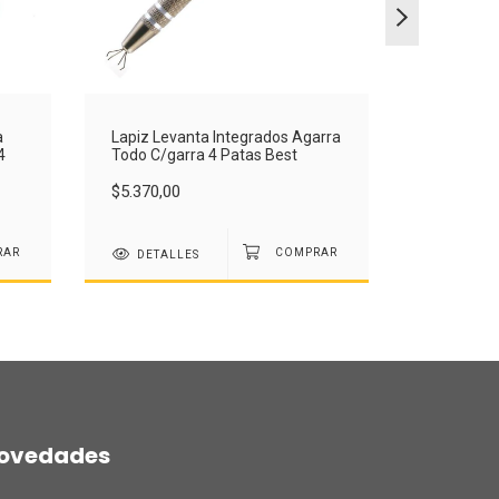
a
Lapiz Levanta Integrados Agarra
Punta Par
4
Todo C/garra 4 Patas Best
Fina Larg
LB
$5.370,00
$7.400,00
DETALLES
DETAL
ovedades