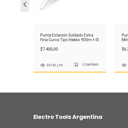
 Estación
Punta Estación Soldado Extra
Pun
900m-t-BX5
Fina Curva Tipo Hakko 900m-t-IS
Min
$7.400,00
$6.
DETALLES
Electro Tools Argentina